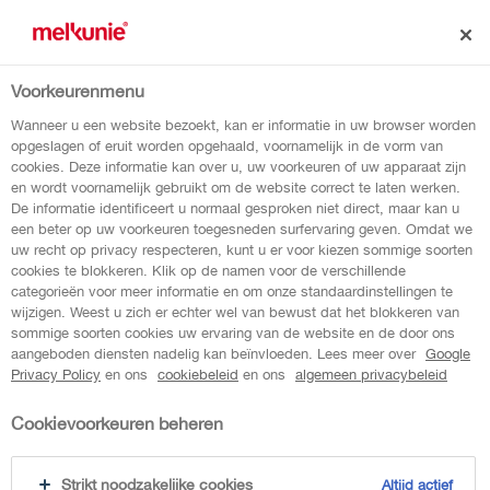
Voorkeurenmenu
terug naar overzicht
Wanneer u een website bezoekt, kan er informatie in uw browser worden
opgeslagen of eruit worden opgehaald, voornamelijk in de vorm van
cookies. Deze informatie kan over u, uw voorkeuren of uw apparaat zijn
DRINKYOGHURT
en wordt voornamelijk gebruikt om de website correct te laten werken.
De informatie identificeert u normaal gesproken niet direct, maar kan u
een beter op uw voorkeuren toegesneden surfervaring geven. Omdat we
MANGO BANAAN
uw recht op privacy respecteren, kunt u er voor kiezen sommige soorten
cookies te blokkeren. Klik op de namen voor de verschillende
categorieën voor meer informatie en om onze standaardinstellingen te
Breaker lekker uit met Breaker Drinkyoghurt
wijzigen. Weest u zich er echter wel van bewust dat het blokkeren van
sommige soorten cookies uw ervaring van de website en de door ons
Mango Banaan. Het lekkerste van yoghurt én
aangeboden diensten nadelig kan beïnvloeden. Lees meer over
Google
fruit zoals je gewend bent van Breaker.
Privacy Policy
en ons
cookiebeleid
en ons
algemeen privacybeleid
Cookievoorkeuren beheren
Strikt noodzakelijke cookies
Altijd actief