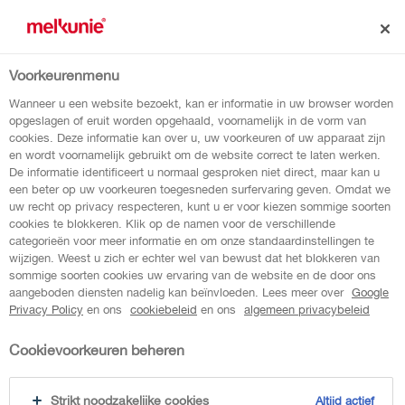
Voorkeurenmenu
terug naar overzicht
Wanneer u een website bezoekt, kan er informatie in uw browser worden
opgeslagen of eruit worden opgehaald, voornamelijk in de vorm van
cookies. Deze informatie kan over u, uw voorkeuren of uw apparaat zijn
aardbei vanille yoghurt
en wordt voornamelijk gebruikt om de website correct te laten werken.
De informatie identificeert u normaal gesproken niet direct, maar kan u
drink
een beter op uw voorkeuren toegesneden surfervaring geven. Omdat we
uw recht op privacy respecteren, kunt u er voor kiezen sommige soorten
cookies te blokkeren. Klik op de namen voor de verschillende
categorieën voor meer informatie en om onze standaardinstellingen te
Heerlijk, romige Melkunie PROTEIN Aardbei
wijzigen. Weest u zich er echter wel van bewust dat het blokkeren van
sommige soorten cookies uw ervaring van de website en de door ons
Vanille Yoghurt Drink met 20 gram eiwit per
aangeboden diensten nadelig kan beïnvloeden. Lees meer over
Google
portie. Ideaal voor tussendoor, onderweg of
Privacy Policy
en ons
cookiebeleid
en ons
algemeen privacybeleid
bij het sporten.
Cookievoorkeuren beheren
Strikt noodzakelijke cookies
Altijd actief