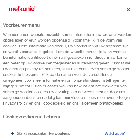
Voorkeurenmenu
terug naar overzicht
Wanneer u een website bezoekt, kan er informatie in uw browser worden
opgeslagen of eruit worden opgehaald, voornamelijk in de vorm van
cookies. Deze informatie kan over u, uw voorkeuren of uw apparaat zijn
framboos aardbei shake
en wordt voornamelijk gebruikt om de website correct te laten werken.
De informatie identificeert u normaal gesproken niet direct, maar kan u
een beter op uw voorkeuren toegesneden surfervaring geven. Omdat we
uw recht op privacy respecteren, kunt u er voor kiezen sommige soorten
Melkunie PROTEIN framboos aardbei shake
cookies te blokkeren. Klik op de namen voor de verschillende
bevat 20 gram eiwitten in een handig on-the-
categorieën voor meer informatie en om onze standaardinstellingen te
wijzigen. Weest u zich er echter wel van bewust dat het blokkeren van
go flesje.
sommige soorten cookies uw ervaring van de website en de door ons
aangeboden diensten nadelig kan beïnvloeden. Lees meer over
Google
Privacy Policy
en ons
cookiebeleid
en ons
algemeen privacybeleid
Cookievoorkeuren beheren
Strikt noodzakelijke cookies
Altijd actief