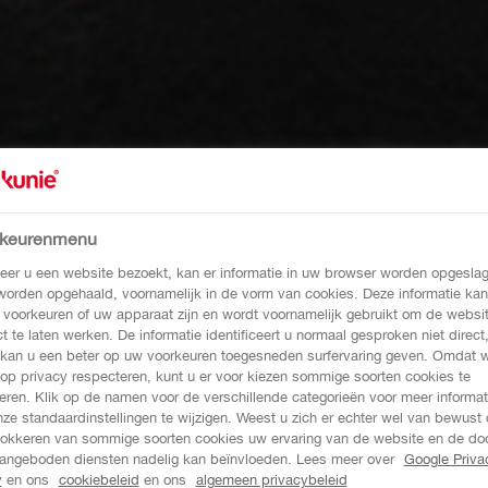
rkeurenmenu
er u een website bezoekt, kan er informatie in uw browser worden opgeslag
 worden opgehaald, voornamelijk in de vorm van cookies. Deze informatie kan
 voorkeuren of uw apparaat zijn en wordt voornamelijk gebruikt om de websi
ct te laten werken. De informatie identificeert u normaal gesproken niet direct
kan u een beter op uw voorkeuren toegesneden surfervaring geven. Omdat 
 op privacy respecteren, kunt u er voor kiezen sommige soorten cookies te
eren. Klik op de namen voor de verschillende categorieën voor meer informat
ze standaardinstellingen te wijzigen. Weest u zich er echter wel van bewust 
lokkeren van sommige soorten cookies uw ervaring van de website en de do
angeboden diensten nadelig kan beïnvloeden. Lees meer over
Google Priva
y
en ons
cookiebeleid
en ons
algemeen privacybeleid