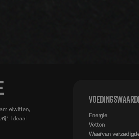
e
Voedingswaarde
am eiwitten,
Energie
ij*. Ideaal
Vetten
Waarvan verzadigde