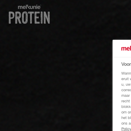
Voo
Wanne
eruit
u, uw
corre
maar 
recht
blokk
om on
het b
ons a
Polic