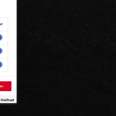
ef
en