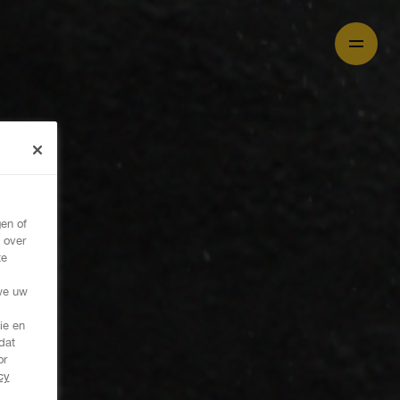
en of
 over
te
,
we uw
ie en
dat
or
cy