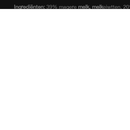
Ingrediënten:
39% magere
melk,
melk
eiwtten, 2
water, suiker, natuurlijke aroma's, lactase, zuurte
trinatriumcitraat, stabilisatoren: gellangom en ca
*Lactosegehalte < 0.01g/100g
MEER 