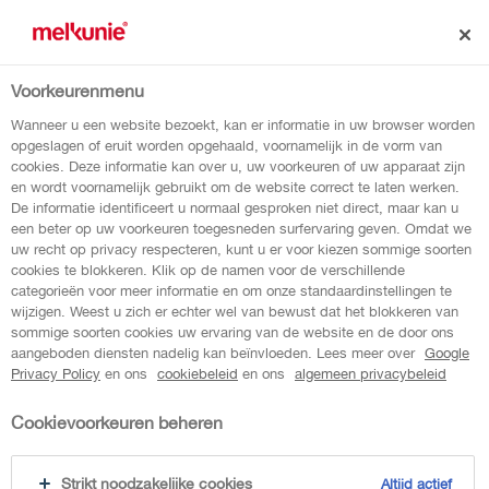
Voorkeurenmenu
beloon jezelf op een
Wanneer u een website bezoekt, kan er informatie in uw browser worden
opgeslagen of eruit worden opgehaald, voornamelijk in de vorm van
melkunie protein
cookies. Deze informatie kan over u, uw voorkeuren of uw apparaat zijn
en wordt voornamelijk gebruikt om de website correct te laten werken.
De informatie identificeert u normaal gesproken niet direct, maar kan u
dessert
een beter op uw voorkeuren toegesneden surfervaring geven. Omdat we
uw recht op privacy respecteren, kunt u er voor kiezen sommige soorten
cookies te blokkeren. Klik op de namen voor de verschillende
categorieën voor meer informatie en om onze standaardinstellingen te
wijzigen. Weest u zich er echter wel van bewust dat het blokkeren van
sommige soorten cookies uw ervaring van de website en de door ons
aangeboden diensten nadelig kan beïnvloeden. Lees meer over
Google
Privacy Policy
en ons
cookiebeleid
en ons
algemeen privacybeleid
Cookievoorkeuren beheren
Strikt noodzakelijke cookies
Altijd actief