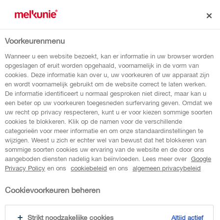
Voorkeurenmenu
dit is jullie
Wanneer u een website bezoekt, kan er informatie in uw browser worden
opgeslagen of eruit worden opgehaald, voornamelijk in de vorm van
cookies. Deze informatie kan over u, uw voorkeuren of uw apparaat zijn
vlaforiet
en wordt voornamelijk gebruikt om de website correct te laten werken.
De informatie identificeert u normaal gesproken niet direct, maar kan u
een beter op uw voorkeuren toegesneden surfervaring geven. Omdat we
De stemmen zijn geteld, en de winnaar van
uw recht op privacy respecteren, kunt u er voor kiezen sommige soorten
cookies te blokkeren. Klik op de namen voor de verschillende
de smaakstrijd is bekend: Tropisch Fruitvla!
categorieën voor meer informatie en om onze standaardinstellingen te
wijzigen. Weest u zich er echter wel van bewust dat het blokkeren van
sommige soorten cookies uw ervaring van de website en de door ons
aangeboden diensten nadelig kan beïnvloeden. Lees meer over
Google
Privacy Policy
en ons
cookiebeleid
en ons
algemeen privacybeleid
Cookievoorkeuren beheren
Strikt noodzakelijke cookies
Altijd actief