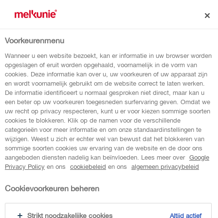
Voorkeurenmenu
terug naar overzicht
Wanneer u een website bezoekt, kan er informatie in uw browser worden
opgeslagen of eruit worden opgehaald, voornamelijk in de vorm van
cookies. Deze informatie kan over u, uw voorkeuren of uw apparaat zijn
BREAKER AARDBEI
en wordt voornamelijk gebruikt om de website correct te laten werken.
De informatie identificeert u normaal gesproken niet direct, maar kan u
een beter op uw voorkeuren toegesneden surfervaring geven. Omdat we
uw recht op privacy respecteren, kunt u er voor kiezen sommige soorten
Melkunie Breaker Aardbei is een lekker
cookies te blokkeren. Klik op de namen voor de verschillende
yoghurt tussendoortje met echt fruit.
categorieën voor meer informatie en om onze standaardinstellingen te
wijzigen. Weest u zich er echter wel van bewust dat het blokkeren van
sommige soorten cookies uw ervaring van de website en de door ons
aangeboden diensten nadelig kan beïnvloeden. Lees meer over
Google
Privacy Policy
en ons
cookiebeleid
en ons
algemeen privacybeleid
Cookievoorkeuren beheren
Strikt noodzakelijke cookies
Altijd actief