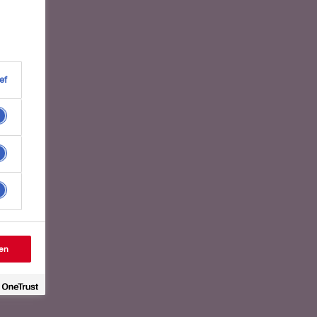
ef
en