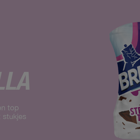
LLA
en top
 stukjes