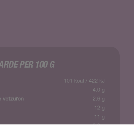
RDE PER 100 G
101 kcal / 422 kJ
4.0 g
 vetzuren
2.6 g
12 g
11 g
3.2 g