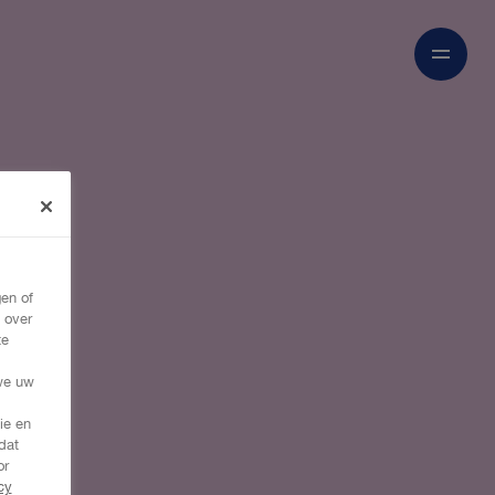
en of
 over
te
,
we uw
ie en
dat
or
cy