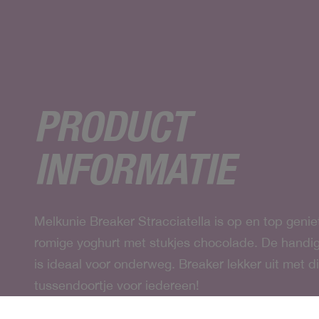
PRODUCT
INFORMATIE
Melkunie Breaker Stracciatella is op en top geniet
romige yoghurt met stukjes chocolade. De handi
is ideaal voor onderweg. Breaker lekker uit met dit
tussendoortje voor iedereen!