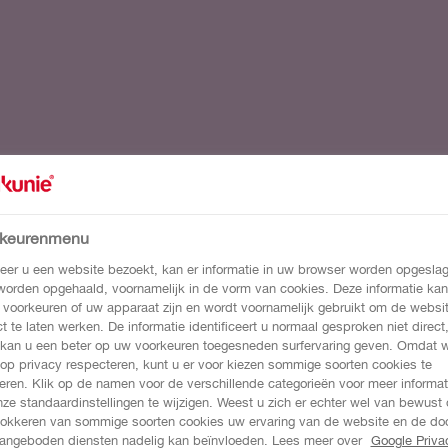
rkeurenmenu
er u een website bezoekt, kan er informatie in uw browser worden opgeslag
 worden opgehaald, voornamelijk in de vorm van cookies. Deze informatie kan
 voorkeuren of uw apparaat zijn en wordt voornamelijk gebruikt om de websi
ct te laten werken. De informatie identificeert u normaal gesproken niet direct
kan u een beter op uw voorkeuren toegesneden surfervaring geven. Omdat 
 op privacy respecteren, kunt u er voor kiezen sommige soorten cookies te
eren. Klik op de namen voor de verschillende categorieën voor meer informat
ze standaardinstellingen te wijzigen. Weest u zich er echter wel van bewust 
lokkeren van sommige soorten cookies uw ervaring van de website en de do
angeboden diensten nadelig kan beïnvloeden. Lees meer over
Google Priva