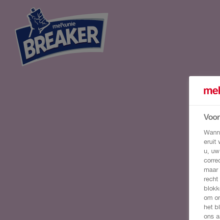
Voo
Wanne
eruit
u, uw
corre
maar 
recht
blokk
om on
het b
ons a