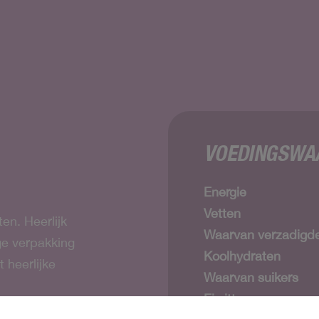
VOEDINGSWAA
Energie
Vetten
en. Heerlijk
Waarvan verzadigde
ge verpakking
Koolhydraten
 heerlijke
Waarvan suikers
Eiwitten