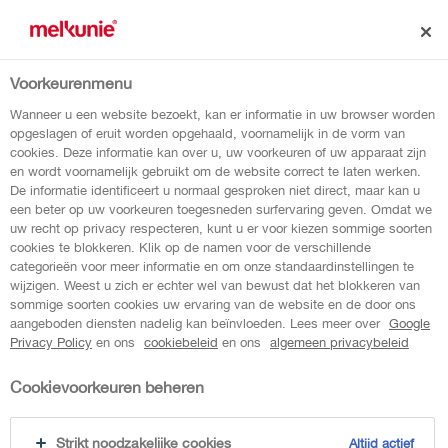
Voorkeurenmenu
vers van melkunie
Wanneer u een website bezoekt, kan er informatie in uw browser worden
opgeslagen of eruit worden opgehaald, voornamelijk in de vorm van
cookies. Deze informatie kan over u, uw voorkeuren of uw apparaat zijn
en wordt voornamelijk gebruikt om de website correct te laten werken.
De informatie identificeert u normaal gesproken niet direct, maar kan u
een beter op uw voorkeuren toegesneden surfervaring geven. Omdat we
uw recht op privacy respecteren, kunt u er voor kiezen sommige soorten
cookies te blokkeren. Klik op de namen voor de verschillende
true { "hex": "#5C5959" }
categorieën voor meer informatie en om onze standaardinstellingen te
wijzigen. Weest u zich er echter wel van bewust dat het blokkeren van
sommige soorten cookies uw ervaring van de website en de door ons
aangeboden diensten nadelig kan beïnvloeden. Lees meer over
Google
Privacy Policy
en ons
cookiebeleid
en ons
algemeen privacybeleid
Cookievoorkeuren beheren
beloon jezelf op een
melkunie protein
Strikt noodzakelijke cookies
Altijd actief