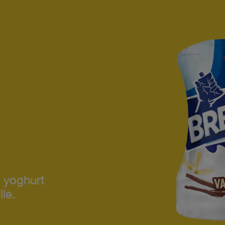
r yoghurt
le.