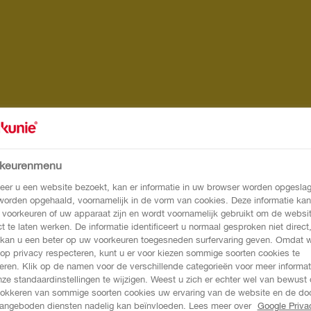
rkeurenmenu
er u een website bezoekt, kan er informatie in uw browser worden opgeslag
 worden opgehaald, voornamelijk in de vorm van cookies. Deze informatie kan
 voorkeuren of uw apparaat zijn en wordt voornamelijk gebruikt om de websi
ct te laten werken. De informatie identificeert u normaal gesproken niet direct
kan u een beter op uw voorkeuren toegesneden surfervaring geven. Omdat 
 op privacy respecteren, kunt u er voor kiezen sommige soorten cookies te
eren. Klik op de namen voor de verschillende categorieën voor meer informat
ze standaardinstellingen te wijzigen. Weest u zich er echter wel van bewust 
lokkeren van sommige soorten cookies uw ervaring van de website en de do
angeboden diensten nadelig kan beïnvloeden. Lees meer over
Google Priva