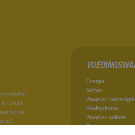
VOEDINGSWAA
Energie
Vetten
ssendoortje
Waarvan verzadigde
is ideaal
Koolhydraten
and ben je
Waarvan suikers
r uit!
Eiwitten