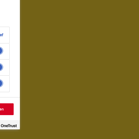
ef
en