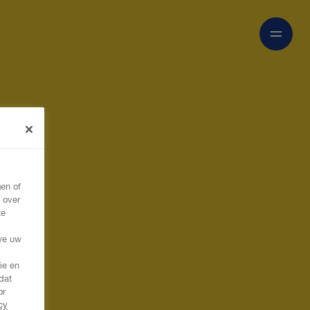
en of
 over
te
,
we uw
ie en
dat
or
cy