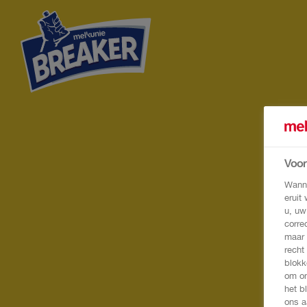
Voo
Wanne
eruit
u, uw
corre
maar 
recht
blokk
om on
het b
ons a