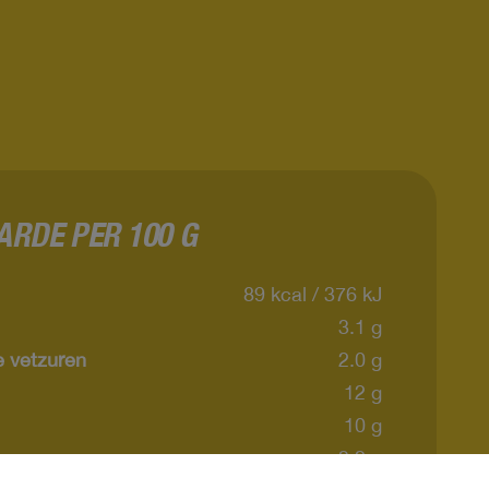
RDE PER 100 G
89 kcal / 376 kJ
3.1 g
 vetzuren
2.0 g
12 g
10 g
3.2 g